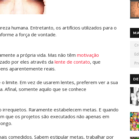
eza humana. Entretanto, os artifícios utilizados para o
M
forme a força de vontade.
Cr
Ed
amente a própria vida. Mas não têm
motivação
izado por eles através da
lente de contato
, que
Pr
gens aparentemente reais.
DE
 o limite. Em vez de usarem lentes, preferem ver a sua
a. Afinal, somente aquilo que se conhece
ão irrequietos. Raramente estabelecem metas. E quando
am que os projetos são executados não apenas em
longo.
ais comedidos. Sabem estipular metas, trabalhar por