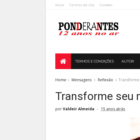
Início
Termos de Uso
Contato
TERMOS E CONDIÇÕES
AUTOR
Home
Mensagens
Reflexão
Transforme
Transforme seu
por
Valdeir Almeida
15 anos atrás