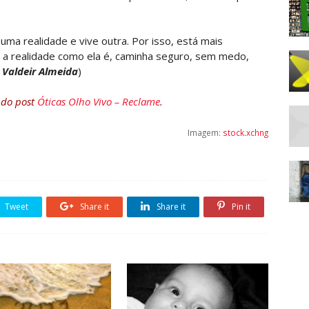
uma realidade e vive outra. Por isso, está mais
a a realidade como ela é, caminha seguro, sem medo,
e
Valdeir Almeida
)
 do post
Óticas Olho Vivo – Reclame
.
Imagem:
stock.xchng
Tweet
Share it
Share it
Pin it