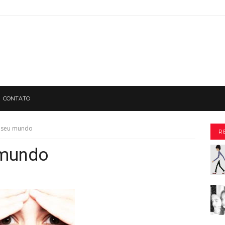
CONTATO
 seu mundo
R
 mundo