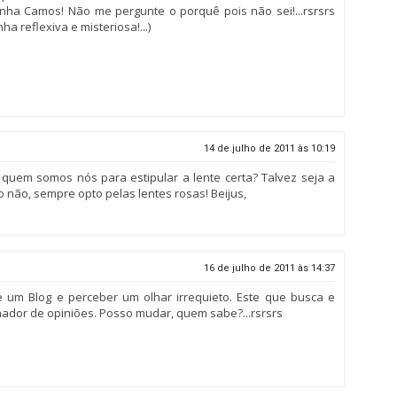
ha Camos! Não me pergunte o porquê pois não sei!...rsrsrs
ha reflexiva e misteriosa!...)
14 de julho de 2011 às 10:19
quem somos nós para estipular a lente certa? Talvez seja a
o não, sempre opto pelas lentes rosas! Beijus,
16 de julho de 2011 às 14:37
de um Blog e perceber um olhar irrequieto. Este que busca e
mador de opiniões. Posso mudar, quem sabe?...rsrsrs