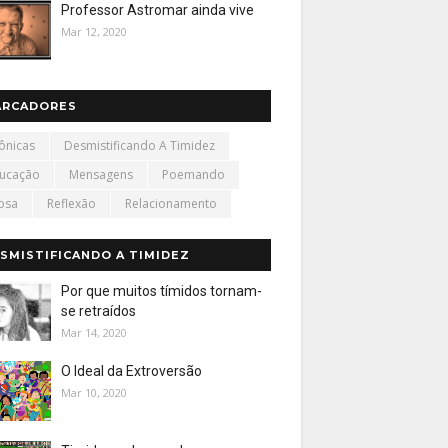
Professor Astromar ainda vive
Mar 12, 2020
ARCADORES
ônicas
Desmistificando A Timidez
ucação
Mensagens
Poemando
osa
Reflexão
Relacionamento
SMISTIFICANDO A TIMIDEZ
Por que muitos tímidos tornam-
se retraídos
Mar 14, 2020
O Ideal da Extroversão
Mar 10, 2020