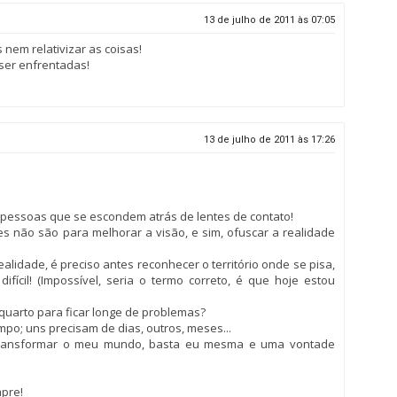
13 de julho de 2011 às 07:05
nem relativizar as coisas!
ser enfrentadas!
13 de julho de 2011 às 17:26
 pessoas que se escondem atrás de lentes de contato!
s não são para melhorar a visão, e sim, ofuscar a realidade
lidade, é preciso antes reconhecer o território onde se pisa,
ifícil! (Impossível, seria o termo correto, é que hoje estou
arto para ficar longe de problemas?
po; uns precisam de dias, outros, meses...
 transformar o meu mundo, basta eu mesma e uma vontade
mpre!