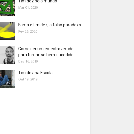
Timidez pelo mundo
Mar 01, 2020
Fama e timidez, o falso paradoxo
Fev 26, 2020
Como ser um ex-extrovertido
para tornar-se bem-sucedido
Dez 16, 2019
Timidez na Escola
Out 19, 2019