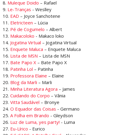
8.
Muleque Doido
– Rafael
9.
Le-Tranças
- Weslley
10.
EAD
– Joyce Sanchotene
11.
Eletricteen
– Lúcia
12.
Pé de Cogumelo
– Albert
13.
Makacoloko
- Makaco loko
14.
Jogatina Virtual
– Jogatina Virtual
15.
Enquete Maluca
– Enquete Maluca
16.
Lista de MSN
– Lista de MSN
17.
Bate Papo X
– Bate Papo X
18.
Patinha Lol
– Patinha
19.
Professora Elaine
– Elaine
20.
Blog da Marli
– Marli
21.
Minha Literatura Agora
– James
22.
Cuidando do Corpo
– Vânia
23.
Vitta Saudável
– Bronye
24.
O Equador das Coisas
- Germano
25.
A Folha em Brando
- Gleydson
26.
Luz de Luma, yes party!
- Luma
27.
Eu-Lírico
- Eurico