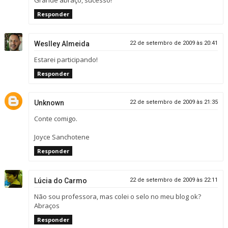
Grande abraço, sucesso!
Responder
Weslley Almeida
22 de setembro de 2009 às 20:41
Estarei participando!
Responder
Unknown
22 de setembro de 2009 às 21:35
Conte comigo.
Joyce Sanchotene
Responder
Lúcia do Carmo
22 de setembro de 2009 às 22:11
Não sou professora, mas colei o selo no meu blog ok?
Abraços
Responder