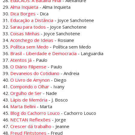
28.
EduCAOS: A Batalha Final
- Alexandre
29.
Alma Inquieta
- Alma Inquieta
30.
Dica Borges
- Dica
31.
Educação a Distância
- Joyce Sanchotene
32.
Sarau para todos
- Joyce Sanchotene
33.
Coisas Minhas
- Joyce Sanchotene
34.
Aconchego de Ideias
- Rosiane
35.
Política sem Medo
- Política sem Medo
36.
Brasil - Liberdade e Democracia
- Languardia
37.
Atentos Já
- Paulo
38.
O Diário Filipense
- Paulo
39.
Devaneios do Cotidiano
- Andreia
40.
O Livro de Amynon
- Diego
41.
Compondo o Olhar
- Ivany
42.
Orgulho de Ser
- Nade
43.
Lápis de Memória
- J. Bosco
44.
Marta Bellini
- Marta
45.
Blog do Cachorro Louco
- Cachorro Louco
46.
NECTAN Reflexões
- Jorge
47.
Crescer dá trabalho
- Jeanne
48.
Freud Flintstones
- Freud