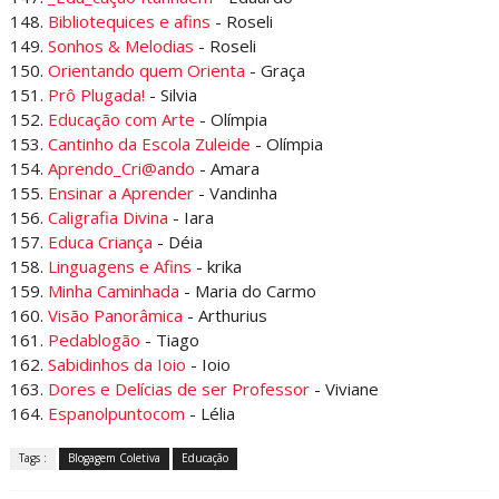
148.
Bibliotequices e afins
- Roseli
149.
Sonhos & Melodias
- Roseli
150.
Orientando quem Orienta
- Graça
151.
Prô Plugada!
- Silvia
152.
Educação com Arte
- Olímpia
153.
Cantinho da Escola Zuleide
- Olímpia
154.
Aprendo_Cri@ando
- Amara
155.
Ensinar a Aprender
- Vandinha
156.
Caligrafia Divina
- Iara
157.
Educa Criança
- Déia
158.
Linguagens e Afins
- krika
159.
Minha Caminhada
- Maria do Carmo
160.
Visão Panorâmica
- Arthurius
161.
Pedablogão
- Tiago
162.
Sabidinhos da Ioio
- Ioio
163.
Dores e Delícias de ser Professor
- Viviane
164.
Espanolpuntocom
- Lélia
Tags :
Blogagem Coletiva
Educação