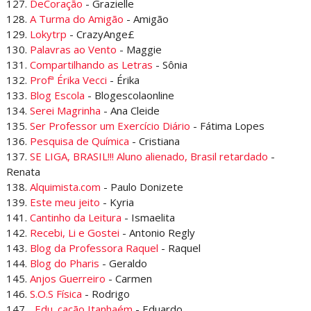
127.
DeCoração
- Grazielle
128.
A Turma do Amigão
- Amigão
129.
Lokytrp
- CrazyAnge£
130.
Palavras ao Vento
- Maggie
131.
Compartilhando as Letras
- Sônia
132.
Profª Érika Vecci
- Érika
133.
Blog Escola
- Blogescolaonline
134.
Serei Magrinha
- Ana Cleide
135.
Ser Professor um Exercício Diário
- Fátima Lopes
136.
Pesquisa de Química
- Cristiana
137.
SE LIGA, BRASIL!!! Aluno alienado, Brasil retardado
-
Renata
138.
Alquimista.com
- Paulo Donizete
139.
Este meu jeito
- Kyria
141.
Cantinho da Leitura
- Ismaelita
142.
Recebi, Li e Gostei
- Antonio Regly
143.
Blog da Professora Raquel
- Raquel
144.
Blog do Pharis
- Geraldo
145.
Anjos Guerreiro
- Carmen
146.
S.O.S Física
- Rodrigo
147.
_Edu_cação Itanhaém
- Eduardo