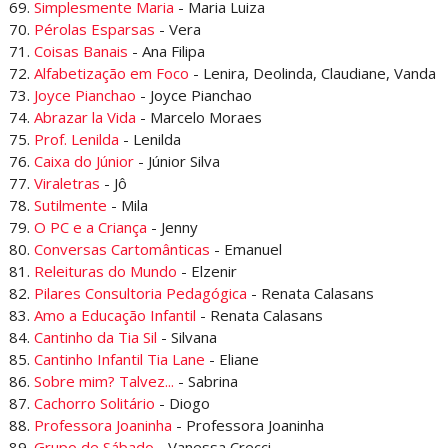
69.
Simplesmente Maria
- Maria Luiza
70.
Pérolas Esparsas
- Vera
71.
Coisas Banais
- Ana Filipa
72.
Alfabetização em Foco
- Lenira, Deolinda, Claudiane, Vanda
73.
Joyce Pianchao
- Joyce Pianchao
74.
Abrazar la Vida
- Marcelo Moraes
75.
Prof. Lenilda
- Lenilda
76.
Caixa do Júnior
- Júnior Silva
77.
Viraletras
- Jô
78.
Sutilmente
- Mila
79.
O PC e a Criança
- Jenny
80.
Conversas Cartomânticas
- Emanuel
81.
Releituras do Mundo
- Elzenir
82.
Pilares Consultoria Pedagógica
- Renata Calasans
83.
Amo a Educação Infantil
- Renata Calasans
84.
Cantinho da Tia Sil
- Silvana
85.
Cantinho Infantil Tia Lane
- Eliane
86.
Sobre mim? Talvez...
- Sabrina
87.
Cachorro Solitário
- Diogo
88.
Professora Joaninha
- Professora Joaninha
89.
Grupo de Sábado
- Vanessa Crecci