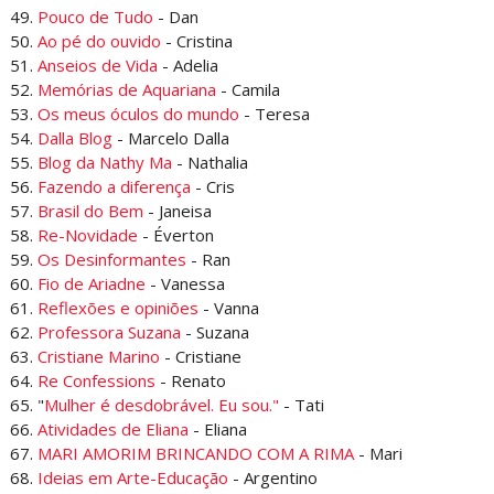
49.
Pouco de Tudo
- Dan
50.
Ao pé do ouvido
- Cristina
51.
Anseios de Vida
- Adelia
52.
Memórias de Aquariana
- Camila
53.
Os meus óculos do mundo
- Teresa
54.
Dalla Blog
- Marcelo Dalla
55.
Blog da Nathy Ma
- Nathalia
56.
Fazendo a diferença
- Cris
57.
Brasil do Bem
- Janeisa
58.
Re-Novidade
- Éverton
59.
Os Desinformantes
- Ran
60.
Fio de Ariadne
- Vanessa
61.
Reflexões e opiniões
- Vanna
62.
Professora Suzana
- Suzana
63.
Cristiane Marino
- Cristiane
64.
Re Confessions
- Renato
65. "
Mulher é desdobrável. Eu sou."
- Tati
66.
Atividades de Eliana
- Eliana
67.
MARI AMORIM BRINCANDO COM A RIMA
- Mari
68.
Ideias em Arte-Educação
- Argentino