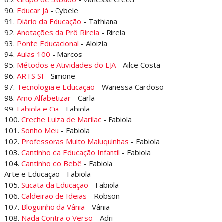
90.
Educar Já
- Cybele
91.
Diário da Educação
- Tathiana
92.
Anotações da Prô Rirela
- Rirela
93.
Ponte Educacional
- Aloizia
94.
Aulas 100
- Marcos
95.
Métodos e Atividades do EJA
- Ailce Costa
96.
ARTS SI
- Simone
97.
Tecnologia e Educação
- Wanessa Cardoso
98.
Amo Alfabetizar
- Carla
99.
Fabiola e Cia
- Fabiola
100.
Creche Luíza de Marilac
- Fabiola
101.
Sonho Meu
- Fabiola
102.
Professoras Muito Maluquinhas
- Fabiola
103.
Cantinho da Educação Infantil
- Fabiola
104.
Cantinho do Bebê
- Fabiola
Arte e Educação - Fabiola
105.
Sucata da Educação
- Fabiola
106.
Caldeirão de Ideias
- Robson
107.
Bloguinho da Vânia
- Vânia
108.
Nada Contra o Verso
- Adri