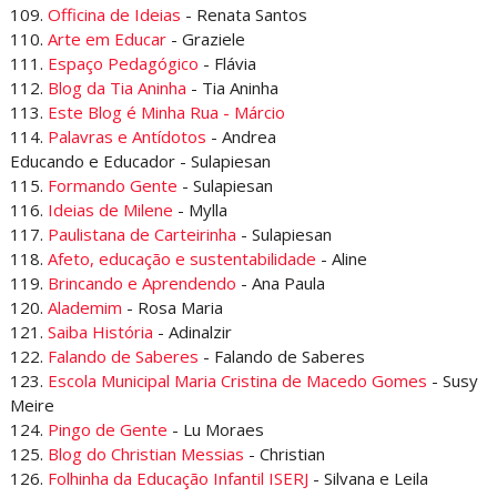
109.
Officina de Ideias
- Renata Santos
110.
Arte em Educar
- Graziele
111.
Espaço Pedagógico
- Flávia
112.
Blog da Tia Aninha
- Tia Aninha
113.
Este Blog é Minha Rua - Márcio
114.
Palavras e Antídotos
- Andrea
Educando e Educador - Sulapiesan
115.
Formando Gente
- Sulapiesan
116.
Ideias de Milene
- Mylla
117.
Paulistana de Carteirinha
- Sulapiesan
118.
Afeto, educação e sustentabilidade
- Aline
119.
Brincando e Aprendendo
- Ana Paula
120.
Alademim
- Rosa Maria
121.
Saiba História
- Adinalzir
122.
Falando de Saberes
- Falando de Saberes
123.
Escola Municipal Maria Cristina de Macedo Gomes
- Susy
Meire
124.
Pingo de Gente
- Lu Moraes
125.
Blog do Christian Messias
- Christian
126.
Folhinha da Educação Infantil ISERJ
- Silvana e Leila