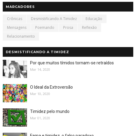
MARCADORES
Crônicas
Desmistificando A Timidez
Educação
Mensagens
Poemando
Prosa
Reflexão
Relacionamento
DESMISTIFICANDO A TIMIDEZ
Por que muitos tímidos tornam-se retraídos
Mar 14, 2020
O Ideal da Extroversão
Mar 10, 2020
Timidez pelo mundo
Mar 01, 2020
Fama e timidez, o falso paradoxo