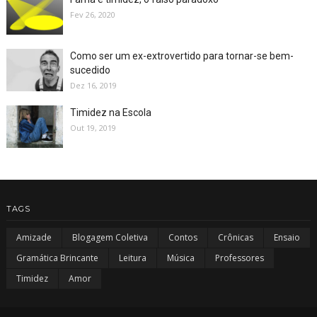
Fev 26, 2020
Como ser um ex-extrovertido para tornar-se bem-
sucedido
Dez 16, 2019
Timidez na Escola
Out 19, 2019
TAGS
Amizade
Blogagem Coletiva
Contos
Crônicas
Ensaio
Gramática Brincante
Leitura
Música
Professores
Timidez
Amor