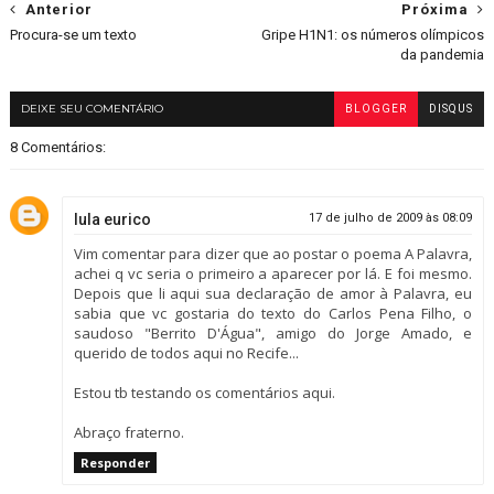
Anterior
Próxima
Procura-se um texto
Gripe H1N1: os números olímpicos
da pandemia
DEIXE SEU COMENTÁRIO
BLOGGER
DISQUS
8 Comentários:
lula eurico
17 de julho de 2009 às 08:09
Vim comentar para dizer que ao postar o poema A Palavra,
achei q vc seria o primeiro a aparecer por lá. E foi mesmo.
Depois que li aqui sua declaração de amor à Palavra, eu
sabia que vc gostaria do texto do Carlos Pena Filho, o
saudoso "Berrito D'Água", amigo do Jorge Amado, e
querido de todos aqui no Recife...
Estou tb testando os comentários aqui.
Abraço fraterno.
Responder