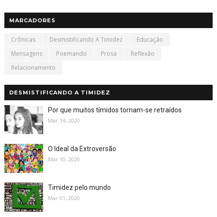
MARCADORES
Crônicas
Desmistificando A Timidez
Educação
Mensagens
Poemando
Prosa
Reflexão
Relacionamento
DESMISTIFICANDO A TIMIDEZ
Por que muitos tímidos tornam-se retraídos
Mar 14, 2020
O Ideal da Extroversão
Mar 10, 2020
Timidez pelo mundo
Mar 01, 2020