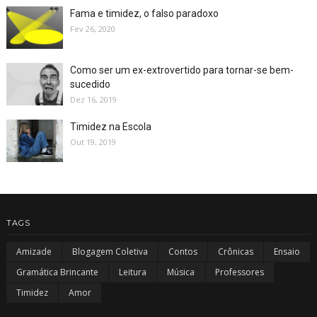
Fama e timidez, o falso paradoxo
Fev 26, 2020
Como ser um ex-extrovertido para tornar-se bem-
sucedido
Dez 16, 2019
Timidez na Escola
Out 19, 2019
TAGS
Amizade
Blogagem Coletiva
Contos
Crônicas
Ensaio
Gramática Brincante
Leitura
Música
Professores
Timidez
Amor