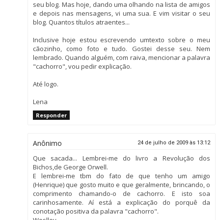
seu blog. Mas hoje, dando uma olhando na lista de amigos
e depois nas mensagens, vi uma sua. E vim visitar o seu
blog. Quantos títulos atraentes...
Inclusive hoje estou escrevendo umtexto sobre o meu
cãozinho, como foto e tudo. Gostei desse seu. Nem
lembrado. Quando alguém, com raiva, mencionar a palavra
"cachorro", vou pedir explicação.
Até logo.
Lena
Responder
Anônimo
24 de julho de 2009 às 13:12
Que sacada... Lembrei-me do livro a Revolução dos
Bichos,de George Orwell.
E lembrei-me tbm do fato de que tenho um amigo
(Henrique) que gosto muito e que geralmente, brincando, o
comprimento chamando-o de cachorro. E isto soa
carinhosamente. Aí está a explicação do porquê da
conotação positiva da palavra "cachorro".