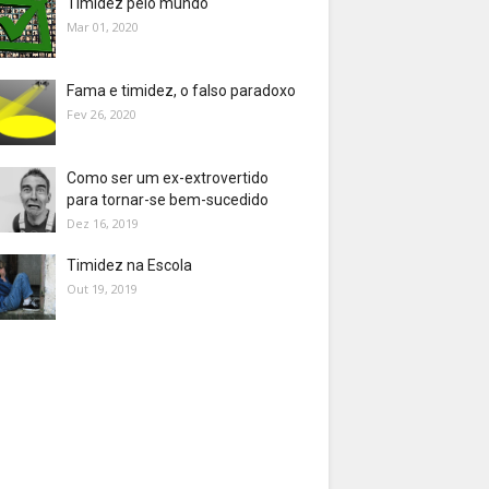
Timidez pelo mundo
Mar 01, 2020
Fama e timidez, o falso paradoxo
Fev 26, 2020
Como ser um ex-extrovertido
para tornar-se bem-sucedido
Dez 16, 2019
Timidez na Escola
Out 19, 2019