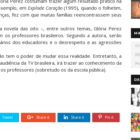
lória Perez costumam trazer algum resultado prático na
r exemplo, em
Explode Coração
(1995), quando o folhetim,
nças, fez com que muitas famílias reencontrassem seus
 novela das oito –, entre outros temas, Glória Perez
M
em os professores brasileiros. Segundo a autora, serão
alários dos educadores e o desrespeito e as agressões
Cr
Ed
ão tem o poder de mudar essa realidade. Entretanto, a
audiência da TV brasileira, irá trazer ao conhecimento da
Pr
os professores (sobretudo os da escola pública).
DE
Tweet
Share it
Share it
Pin it