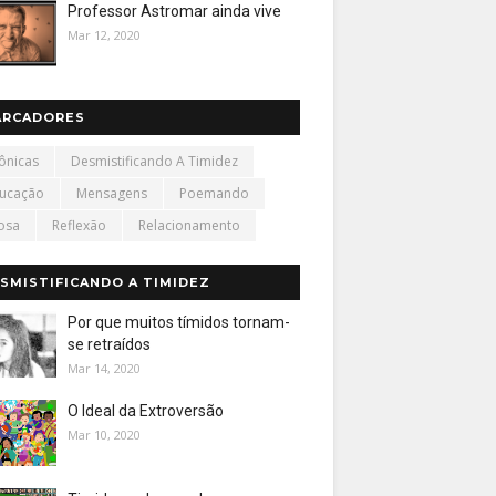
Professor Astromar ainda vive
Mar 12, 2020
ARCADORES
ônicas
Desmistificando A Timidez
ucação
Mensagens
Poemando
osa
Reflexão
Relacionamento
SMISTIFICANDO A TIMIDEZ
Por que muitos tímidos tornam-
se retraídos
Mar 14, 2020
O Ideal da Extroversão
Mar 10, 2020