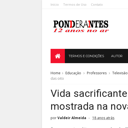
Início
Termos de Uso
Contato
TERMOS E CONDIÇÕES
AUTOR
Home
Educação
Professores
Televisão
das oito
Vida sacrificant
mostrada na nova
por
Valdeir Almeida
18 anos atrás