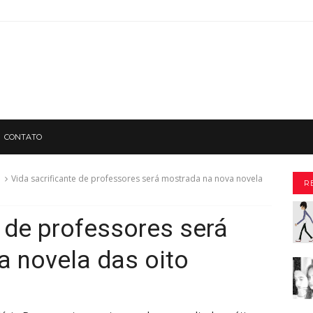
CONTATO
Vida sacrificante de professores será mostrada na nova novela
R
e de professores será
 novela das oito