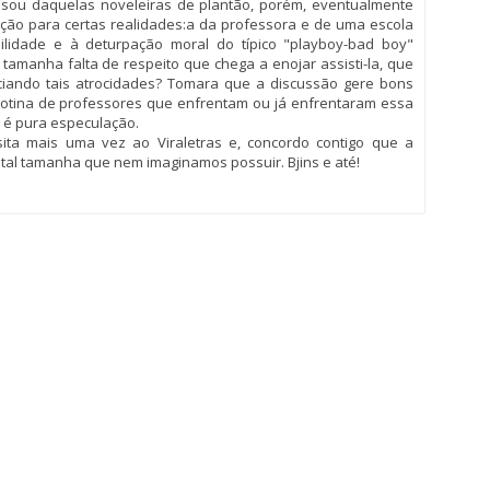
 sou daquelas noveleiras de plantão, porém, eventualmente
ão para certas realidades:a da professora e de uma escola
bilidade e à deturpação moral do típico "playboy-bad boy"
 tamanha falta de respeito que chega a enojar assisti-la, que
enciando tais atrocidades? Tomara que a discussão gere bons
rotina de professores que enfrentam ou já enfrentaram essa
r é pura especulação.
sita mais uma vez ao Viraletras e, concordo contigo que a
ital tamanha que nem imaginamos possuir. Bjins e até!