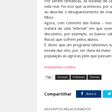
Por serem temáticas, as novelas de G
vida real. Foi isso que aconteceu, po
ao abordar o desaparecimento de cria
filhos.
Agora, com
Caminho das Índias
– nova
tratará da vida “infernal” em que viv
discutidos, por exemplo, os baixos s
físicas que sofrem pelos alunos.
É óbvio que um programa televisivo n
novela das oito, por ser dona da maior 
população as agruras pelo que passam 
Acompanhe a notícia.
Tags :
Educação
Professores
Televisão
Compartilhar
Share it
ASSUNTOS RELACIONADOS