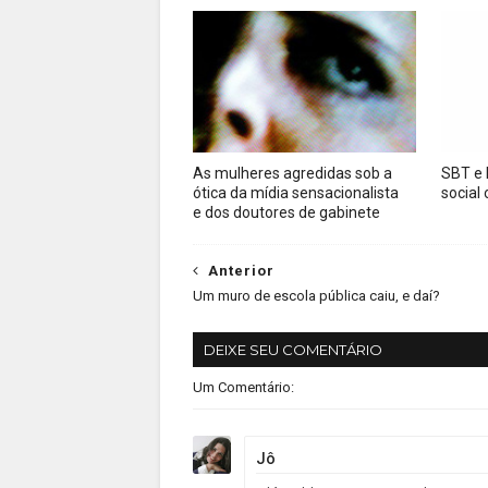
As mulheres agredidas sob a
SBT e
ótica da mídia sensacionalista
social 
e dos doutores de gabinete
Anterior
Um muro de escola pública caiu, e daí?
DEIXE SEU COMENTÁRIO
Um Comentário:
Jô