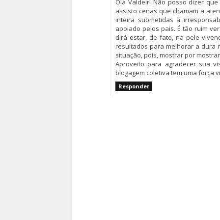
Olá Valdeir! Não posso dizer que
assisto cenas que chamam a atenç
inteira submetidas à irresponsa
apoiado pelos pais. É tão ruim ver
dirá estar, de fato, na pele viv
resultados para melhorar a dura 
situação, pois, mostrar por mostra
Aproveito para agradecer sua vi
blogagem coletiva tem uma força v
Responder