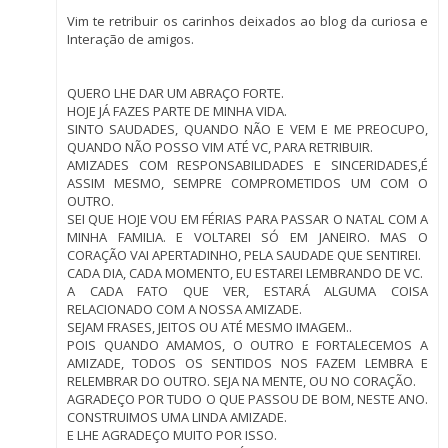
Vim te retribuir os carinhos deixados ao blog da curiosa e
Interação de amigos.
QUERO LHE DAR UM ABRAÇO FORTE.
HOJE JÁ FAZES PARTE DE MINHA VIDA.
SINTO SAUDADES, QUANDO NÃO E VEM E ME PREOCUPO,
QUANDO NÃO POSSO VIM ATÉ VC, PARA RETRIBUIR.
AMIZADES COM RESPONSABILIDADES E SINCERIDADES,É
ASSIM MESMO, SEMPRE COMPROMETIDOS UM COM O
OUTRO.
SEI QUE HOJE VOU EM FÉRIAS PARA PASSAR O NATAL COM A
MINHA FAMILIA. E VOLTAREI SÓ EM JANEIRO. MAS O
CORAÇÃO VAI APERTADINHO, PELA SAUDADE QUE SENTIREI.
CADA DIA, CADA MOMENTO, EU ESTAREI LEMBRANDO DE VC.
A CADA FATO QUE VER, ESTARÁ ALGUMA COISA
RELACIONADO COM A NOSSA AMIZADE.
SEJAM FRASES, JEITOS OU ATÉ MESMO IMAGEM..
POIS QUANDO AMAMOS, O OUTRO E FORTALECEMOS A
AMIZADE, TODOS OS SENTIDOS NOS FAZEM LEMBRA E
RELEMBRAR DO OUTRO. SEJA NA MENTE, OU NO CORAÇÃO.
AGRADEÇO POR TUDO O QUE PASSOU DE BOM, NESTE ANO.
CONSTRUIMOS UMA LINDA AMIZADE.
E LHE AGRADEÇO MUITO POR ISSO.