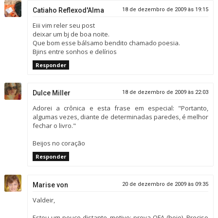
Catiaho Reflexod'Alma
18 de dezembro de 2009 às 19:15
Eiii vim reler seu post
deixar um bj de boa noite.
Que bom esse bálsamo bendito chamado poesia.
Bjins entre sonhos e delírios
Responder
Dulce Miller
18 de dezembro de 2009 às 22:03
Adorei a crônica e esta frase em especial: "Portanto,
algumas vezes, diante de determinadas paredes, é melhor
fechar o livro."
Beijos no coração
Responder
Marise von
20 de dezembro de 2009 às 09:35
Valdeir,
Estou um pouco distante, motivo: prova OFA (hoje). Preciso