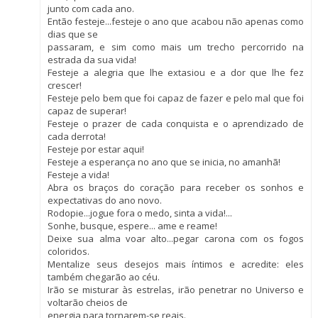
junto com cada ano.
Então festeje...festeje o ano que acabou não apenas como
dias que se
passaram, e sim como mais um trecho percorrido na
estrada da sua vida!
Festeje a alegria que lhe extasiou e a dor que lhe fez
crescer!
Festeje pelo bem que foi capaz de fazer e pelo mal que foi
capaz de superar!
Festeje o prazer de cada conquista e o aprendizado de
cada derrota!
Festeje por estar aqui!
Festeje a esperança no ano que se inicia, no amanhã!
Festeje a vida!
Abra os braços do coração para receber os sonhos e
expectativas do ano novo.
Rodopie...jogue fora o medo, sinta a vida!...
Sonhe, busque, espere... ame e reame!
Deixe sua alma voar alto...pegar carona com os fogos
coloridos.
Mentalize seus desejos mais íntimos e acredite: eles
também chegarão ao céu.
Irão se misturar às estrelas, irão penetrar no Universo e
voltarão cheios de
energia para tornarem-se reais.