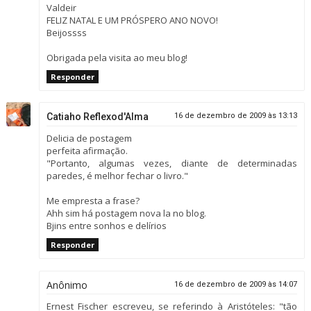
Valdeir
FELIZ NATAL E UM PRÓSPERO ANO NOVO!
Beijossss
Obrigada pela visita ao meu blog!
Responder
Catiaho Reflexod'Alma
16 de dezembro de 2009 às 13:13
Delicia de postagem
perfeita afirmação.
"Portanto, algumas vezes, diante de determinadas
paredes, é melhor fechar o livro."
Me empresta a frase?
Ahh sim há postagem nova la no blog.
Bjins entre sonhos e delírios
Responder
Anônimo
16 de dezembro de 2009 às 14:07
Ernest Fischer escreveu, se referindo à Aristóteles: "tão