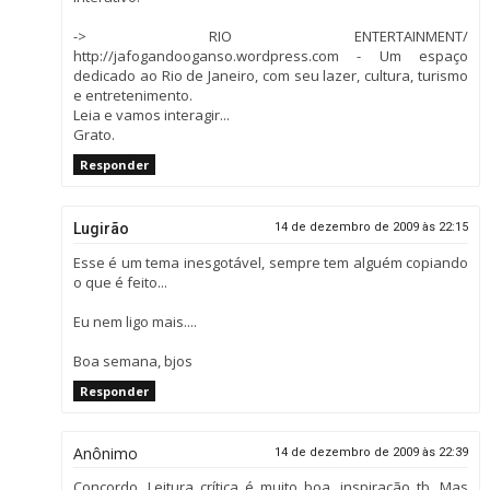
-> RIO ENTERTAINMENT/
http://jafogandooganso.wordpress.com - Um espaço
dedicado ao Rio de Janeiro, com seu lazer, cultura, turismo
e entretenimento.
Leia e vamos interagir...
Grato.
Responder
Lugirão
14 de dezembro de 2009 às 22:15
Esse é um tema inesgotável, sempre tem alguém copiando
o que é feito...
Eu nem ligo mais....
Boa semana, bjos
Responder
Anônimo
14 de dezembro de 2009 às 22:39
Concordo. Leitura crítica é muito boa, inspiração tb. Mas