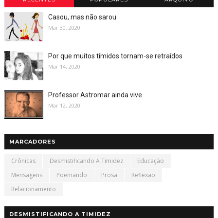
Casou, mas não sarou
Mar 30, 2020
Por que muitos tímidos tornam-se retraídos
Mar 14, 2020
Professor Astromar ainda vive
Mar 12, 2020
MARCADORES
Crônicas
Desmistificando A Timidez
Educação
Mensagens
Poemando
Prosa
Reflexão
Relacionamento
DESMISTIFICANDO A TIMIDEZ