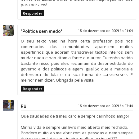
para por aew!
Responder
"Política sem medo"
15 de dezembro de 2009 às 01:04
O seu texto veio na hora certa professor pois nos
comentarios das comunidades aparecem muitos
espertinhos que adoram transcrever textos inteiros sem
mudar nada e nao citam a fonte e o autor. Eu tenho batido
bastante nisso pois eles reclamam da desonestidade do
governo e dos politicos e agem igual.So que a maioria e
defensora do lula e da sua turma de ....rsrsrsrsrsr. E
melhor nem dizer. Obrigada pela visita!
Responder
Rô
15 de dezembro de 2009 às 07:44
Que saudades de ti meu caro e sempre carinhoso amigo!
Minha vida é sempre um livro meio aberto meio fechado.
Pondero muito ao me abrir com as pessoas e nem sempre
deixo que me leiam por inteiro, melhor assim né???