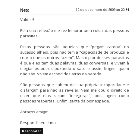
Neto
12 de dezembro de 2009 às 20:34
Valdeir!
Esta sua reflexão me fez lembrar uma coisa: das pessoas
parasitas.
Essas pessoas são aquelas que 'pegam carona' no
sucesso alheio, pois não tem a "capacidade de produzir e
criar o que os outros fazem". Mas o pior desses parasitas
é que eles tem duas palavras, duas conversas, e vivem à
elogiar os outros puxando o saco e assim fingem quem
não são. Vivem escondidos atrás da parede.
São pessoas que sabem de sua própria incapacidade e
disfarçam para não as revelar. Nem me dou o direito de
dizer que elas sejam "inseguras", pois agem como
pessoas 'espertas'. Enfim, gente da pior espécie.
Abraços amigo!
Respondi seu e-mail.
Responder