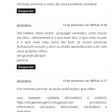
Um beijo enorme e votos de uma excelente semana!
Responder
Anônimo
13 de dezembro de 2009 às 21:06
Olá Valdeir, ótimo texto! ...propagar verdades, como novas
versões...ultimamente é o que mais leio, o que mais escuto
e o que mais vejo...seria tão bom se essas pessoas
fechassem mesmo o livro ou então aprendessem a ler com
seus proprios olhos.
Um grande abraço!
Janeisa
Responder
Anônimo
13 de dezembro de 2009 às 21:17
Lhe convido para ler as duas publicações que edito:
Leia também ->JORNAL AFOGANDO O GANSO/
http://afogandooganso.blogspot.com - Jornalístico,
informativo, sarcástico, debochado, verdadeiro e
interativo.