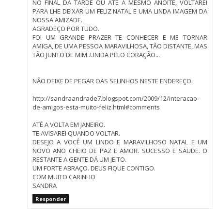
NO FINAL DA TARDE OU ATÉ A MESMO ANOITE, VOLTAREI
PARA LHE DEIXAR UM FELIZ NATAL E UMA LINDA IMAGEM DA
NOSSA AMIZADE.
AGRADEÇO POR TUDO.
FOI UM GRANDE PRAZER TE CONHECER E ME TORNAR
AMIGA, DE UMA PESSOA MARAVILHOSA, TÃO DISTANTE, MAS
TÃO JUNTO DE MIM..UNIDA PELO CORAÇÃO...
NÃO DEIXE DE PEGAR OAS SELINHOS NESTE ENDEREÇO.
http://sandraandrade7.blogspot.com/2009/12/interacao-
de-amigos-esta-muito-feliz.html#comments
ATÉ A VOLTA EM JANEIRO.
TE AVISAREI QUANDO VOLTAR.
DESEJO A VOCÊ UM LINDO E MARAVILHOSO NATAL E UM
NOVO ANO CHEIO DE PAZ E AMOR. SUCESSO E SAUDE. O
RESTANTE A GENTE DÁ UM JEITO.
UM FORTE ABRAÇO. DEUS FIQUE CONTIGO.
COM MUITO CARINHO
SANDRA
Responder