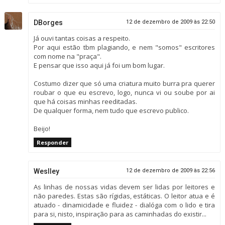
DBorges
12 de dezembro de 2009 às 22:50
Já ouvi tantas coisas a respeito.
Por aqui estão tbm plagiando, e nem "somos" escritores
com nome na "praça".
E pensar que isso aqui já foi um bom lugar.
Costumo dizer que só uma criatura muito burra pra querer
roubar o que eu escrevo, logo, nunca vi ou soube por ai
que há coisas minhas reeditadas.
De qualquer forma, nem tudo que escrevo publico.
Beijo!
Responder
Weslley
12 de dezembro de 2009 às 22:56
As linhas de nossas vidas devem ser lidas por leitores e
não paredes. Estas são rígidas, estáticas. O leitor atua e é
atuado - dinamicidade e fluidez - dialóga com o lido e tira
para si, nisto, inspiração para as caminhadas do existir...