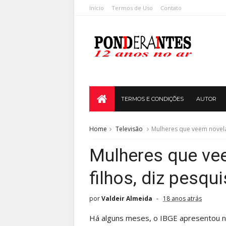
Início
Termos de Uso
Contato
TERMOS E CONDIÇÕES
AUTOR
Home
Televisão
Mulheres que veem novela
Mulheres que ve
filhos, diz pesqui
por
Valdeir Almeida
18 anos atrás
Há alguns meses, o IBGE apresentou n