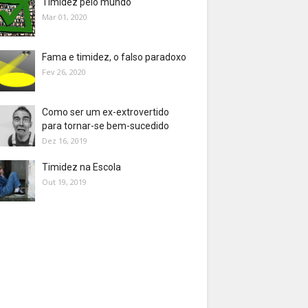
Timidez pelo mundo
Mar 01, 2020
Fama e timidez, o falso paradoxo
Fev 26, 2020
Como ser um ex-extrovertido
para tornar-se bem-sucedido
Dez 16, 2019
Timidez na Escola
Out 19, 2019