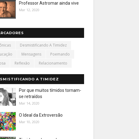
Professor Astromar ainda vive
Mar 12, 2020
ARCADORES
ônicas
Desmistificando A Timidez
ucação
Mensagens
Poemando
osa
Reflexão
Relacionamento
SMISTIFICANDO A TIMIDEZ
Por que muitos tímidos tornam-
se retraídos
Mar 14, 2020
O Ideal da Extroversão
Mar 10, 2020