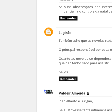
As suas observações são intere
influenciam no controle da natalid
Responder
Lugirão
Também acho que as novelas nada 
O principal responsável por essa 
Quanto as novelas se dependess
que não tenho saco para assistir.
beijos
Responder
Valdeir Almeida
João Alberto e Lurigão,
Se a TV tivesse tanta influência as