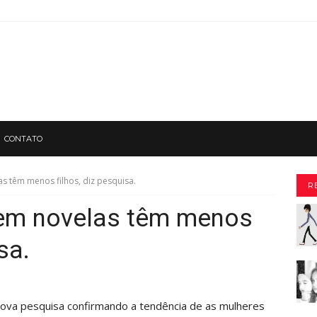
CONTATO
s têm menos filhos, diz pesquisa.
R
em novelas têm menos
sa.
ova pesquisa confirmando a tendência de as mulheres