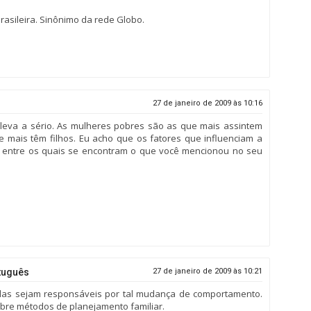
rasileira. Sinônimo da rede Globo.
27 de janeiro de 2009 às 10:16
leva a sério. As mulheres pobres são as que mais assintem
e mais têm filhos. Eu acho que os fatores que influenciam a
s, entre os quais se encontram o que você mencionou no seu
tuguês
27 de janeiro de 2009 às 10:21
elas sejam responsáveis por tal mudança de comportamento.
obre métodos de planejamento familiar.