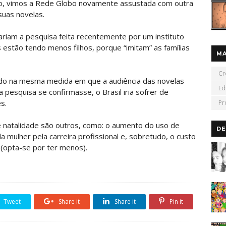
o, vimos a Rede Globo novamente assustada com outra
suas novelas.
ariam a pesquisa feita recentemente por um instituto
s estão tendo menos filhos, porque “imitam” as famílias
M
Cr
indo na mesma medida em que a audiência das novelas
Ed
a pesquisa se confirmasse, o Brasil iria sofrer de
s.
Pr
 natalidade são outros, como: o aumento do uso de
DE
 mulher pela carreira profissional e, sobretudo, o custo
 (opta-se por ter menos).
Tweet
Share it
Share it
Pin it